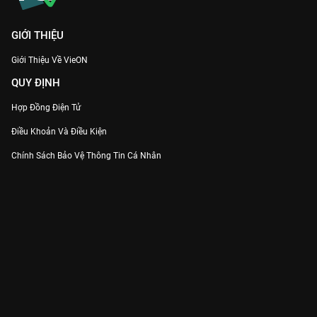
GIỚI THIỆU
Giới Thiệu Về VieON
QUY ĐỊNH
Hợp Đồng Điện Tử
Điều Khoản Và Điều Kiện
Chính Sách Bảo Vệ Thông Tin Cá Nhân
Chính Sách Bảo Vệ Người Tiêu Dùng Dễ Bị Tổn Thương
Thỏa Thuận Sử Dụng Dịch Vụ Mạng Xã Hội
THÔNG TIN
Thông Báo
Trung Tâm Hỗ Trợ
Liên Hệ