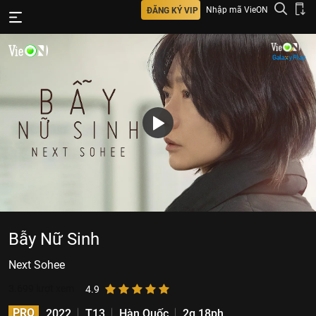
Nhập mã VieON
ĐĂNG KÝ VIP
Bẫy Nữ Sinh
Next Sohee
3.699
lượt xem
4.9
PRO
2022
T13
Hàn Quốc
2g 18ph