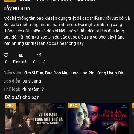
Bẫy Nữ Sinh
Một hệ thống tàn bạo khi tận dụng triệt để các thiếu nữ rồi vứt bỏ, và
Sohee là một trong những nạn nhân đó. Đối mặt với những căng
thẳng kéo dài, khiến cô dần bị kiệt quệ và dẫn đến bi kịch đau lòng.
Sau đó, nữ thám tử Yoo Jin đã vào cuộc điều tra và phơi bày hàng
loạt những sự thật tàn ác của hệ thống này.
0
Bình luận
Chia sẻ
Diễn viên:
Kim Si Eun,
Bae Doo Na,
Jung Hoe Rin,
Kang Hyun Oh
Đạo diễn:
July Jung
Thể loại:
Phim tâm lý
Đề xuất cho bạn
PRO
PRO