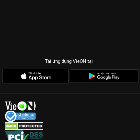
và sự kiên định đi tìm công lý. Bẫy Nữ Sinh khiến người xem
phải tự hỏi: Ai mới là kẻ thực sự đẩy những người trẻ vào
đường cùng?
Chất liệu từ đời thực: Phim bám sát vụ án thực tế, mang lại
cảm giác chân thực đến nghẹt thở về những góc khuất xã hội.
Diễn xuất bùng nổ: Kim Si Eun lột tả xuất sắc quá trình suy sụp
tinh thần, trong khi Bae Doo Na thể hiện sự điềm tĩnh đầy nội
lực.
Tải ứng dụng VieON
tại
Thông điệp nhân văn: Cảnh tỉnh cộng đồng về quyền lợi của
người lao động trẻ và sự vô cảm của xã hội hiện đại.
Bẫy Nữ Sinh không chỉ là một bộ phim để xem, mà là một trải
nghiệm để thấu cảm và suy ngẫm về những giá trị sống đang
dần bị lãng quên giữa vòng xoáy cơm áo gạo tiền.