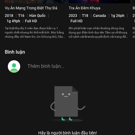
Vụ Án Mạng Trong Biệt Thự Đá
Tra Án Đêm Khuya
B
2018
T16
Hàn Quốc
2023
T18
Canada
1g 26ph
2
1g 49ph
Full HD
Full HD
Tại biệt thự đá, 5 viên đạn được bắn ra, 1
Khi phát hiện nạn nhân thường dùng ứng
B
người chết nhưng thi thể mất tích. Mọi bằng
dụng gọi điện tình dục tên Tâm sự về khuya,
v
chứng đều chỉ Nam Do Jin là hung thủ, liệu
nữ cảnh sát Brenda quyết định cải trang để
d
đó có phải sự thật?
tìm ra hung thủ.
c
Bình luận
Hãy là người bình luận đầu tiên!