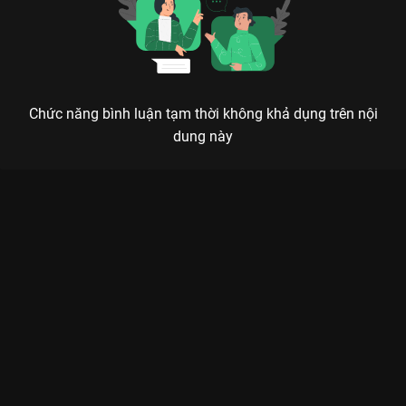
Chức năng bình luận tạm thời không khả dụng trên nội
dung này
Xem Tập 5. Cuộc thi vẽ tranh Bầu Trời Rực Đỏ - The Lovers Of
Red Sky - 16 Tập của Hàn Quốc có sự tham gia của . Thuộc thể
loại: Phim bộ