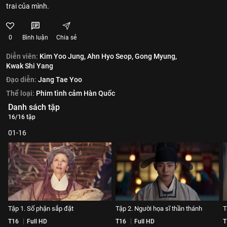
trai của mình.
0
Bình luận
Chia sẻ
Diễn viên:
Kim Yoo Jung,
Ahn Hyo Seop,
Gong Myung,
Kwak Shi Yang
Đạo diễn:
Jang Tae Yoo
Thể loại:
Phim tình cảm Hàn Quốc
Danh sách tập
16/16 tập
01-16
Tập 1. Số phận sắp đặt
Tập 2. Người họa sĩ thần thánh
T
T16
Full HD
T16
Full HD
T