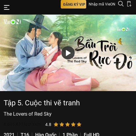
Nhập mã VieON
ĐĂNG KÝ VIP
Tập 5. Cuộc thi vẽ tranh
The Lovers of Red Sky
4.695.437
lượt xem
4.8
2021
T16
Hàn Quốc
1 Phần
Full HD