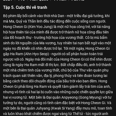
Tập 5. Cuộc thi vẽ tranh
Bộ phim lấy bối cảnh vào thời nhà Dan - một triều đại giả tưởng, khi
mà Ma, Quỷ và Thần linh đều tác động đến cuộc sống con người.
Hong Cheon Gi (Kim Yoo Jung) là một nữ họa công trẻ, với tài năng
hội họa thiên tài của mình đã được trở thành nữ họa công đầu tiên
của Đồ hoạch thự - trường hội họa của vương thất. Cô bị mù bẩm
sinh do lời nguyền của Ma vương, tuy nhiên tai nạn bất ngờ vào một
ngày nọ đã khiến cô nhìn được trở lại. Tới một ngày, Hong Cheon Gi
gặp Ha Ram (Ahn Hyo Seop) - người có số phận hoàn toàn trái
ngược với cô. Ngày mà đôi mắt của Hong Cheon Gi có thể nhìn được
cũng là ngày Ha Ram mất đi thị lực. Bất chấp điều đó, anh trở thành
một nhà chiêm tinh của vương thất, chủ bộ của Thư văn quán phụ
trách quan sát thiên văn, địa lý, phong thủy và tiên đoán tương lai
bằng cách theo dõi chuyển động của bầu trời vào ban đêm. Hong
Cheon Gi phải lòng Ha Ram và quyết tâm giành lấy trái tim của anh,
nhưng vô tình cả hai lại bị cuốn vào những cuộc chiến quyền lực giữa
hai vị vương tử. Một bên là Đại quân Anpyeong (Gong Myung) với tư
tưởng tự do, người cũng có tình cảm đặc biệt với Hong Cheon Gi. Và
một bên là Đại quân Juhyang (Kwak Si Yang) đầy mưu mô, toan tính
và luôn khao khát chiếm được ngai vàng từ Thế tử - tức người anh