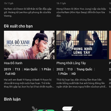
1h 11ph
1h 11ph
1
Ha Ram và Cheon Gi kết thân từ lần đầu gặp
Hong Cheon Gi (Kim Yoo Jung) nấp vào kiệu
T
gỡ. Hoàng tử Lee Hoo gỡ phong ấn của Ma
của Ha Ram (Ahn Hyo Seop) để trốn bọn lừa
S
Vương.
đảo.
Đề xuất cho bạn
Hoa Đỗ Xanh
Phong Khởi Lũng Tây
P
2019
T13
Hàn Quốc
1 Phần
2022
T13
Trung Quốc
2
Full HD
1 Phần
HD
Hai anh em Baek Yi-kang và Baek Yi-hyun bị
Thời kỳ loạn lạc, dân chúng lầm than liên
M
chia cắt trong một cuộc bạo loạn. Trớ trêu
miên bỗng xuất hiện hai anh hùng đứng lên
đ
thay, khi gặp lại, bọn họ lại ở hai chiến tuyến
ngăn chặn âm mưu nguy hiểm của bọn phiến
t
đối nghịch.
loạn
k
Bình luận