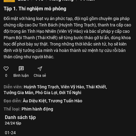
Tập 1. Thí nghiệm mô phỏng
Đối mặt với hàng loạt vụ án phức tạp, đội ngũ gồm chuyên gia pháp
chứng cấp cao Dư Tinh Bách (Huỳnh Tông Trạch), thanh tra cấp cao
đội trọng án Tỉnh Hạo Nhiên (Viên Vỹ Hào) và bác sĩ pháp y cấp cao
Phạm Bội Thanh (Thái Khiết) sẽ từng bước tháo gỡ bí ẩn, dùng khoa
học để phơi bày sự thật. Trong những thời khắc sinh tử, họ sẽ kiên
định với lý tưởng của mình và hoàn thành sứ mệnh tự cứu rỗi bản
thân cũng như người khác.
0
Bình luận
Chia sẻ
Diễn viên:
Huỳnh Tông Trạch,
Viên Vỹ Hào,
Thái Khiết,
Tưởng Gia Mân,
Phó Gia Lợi,
Đới Tổ Nghi
Đạo diễn:
Âu Diệu Kiệt,
Trương Tuấn Hào
Thể loại:
Phim hành động
Danh sách tập
24/24 tập
01-24