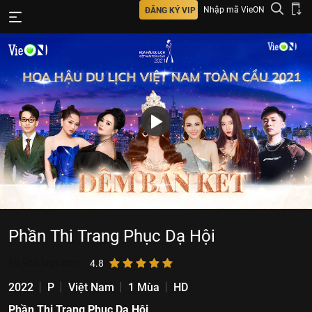
Nhập mã VieON
ĐĂNG KÝ VIP
Phần Thi Trang Phục Dạ Hội
98.962
lượt xem
4.8
2022
P
Việt Nam
1 Mùa
HD
Phần Thi Trang Phục Dạ Hội