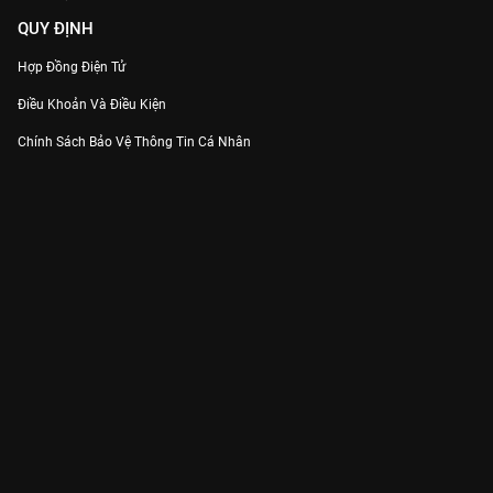
QUY ĐỊNH
Hợp Đồng Điện Tử
Điều Khoản Và Điều Kiện
Chính Sách Bảo Vệ Thông Tin Cá Nhân
Chính Sách Bảo Vệ Người Tiêu Dùng Dễ Bị Tổn Thương
Thỏa Thuận Sử Dụng Dịch Vụ Mạng Xã Hội
THÔNG TIN
Thông Báo
Trung Tâm Hỗ Trợ
Liên Hệ
Góp Ý
Công ty Cổ phần VieON - Địa chỉ: Tầng 5, 222 Pasteur, Phường Xuân Hòa,