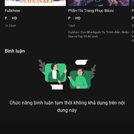
Fullshow
Phần Thi Trang Phục Bikini
P
P
HD
P
HD
P
1h 26ph
13ph
2
Ca khúc: Con Nhà Người Ta. Trình diễn: Ricky
C
Star và Top 35 thí sinh.
V
O
s
Bình luận
Chức năng bình luận tạm thời không khả dụng trên nội
dung này
Xem Phần Thi Trang Phục Dạ Hội Bán Kết Hoa Hậu Du Lịch
Việt Nam Toàn Cầu 2021 - 3 Tập của Việt Nam có sự tham gia