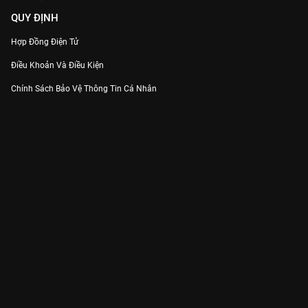
QUY ĐỊNH
Hợp Đồng Điện Tử
Điều Khoản Và Điều Kiện
Chính Sách Bảo Vệ Thông Tin Cá Nhân
Chính Sách Bảo Vệ Người Tiêu Dùng Dễ Bị Tổn Thương
Thỏa Thuận Sử Dụng Dịch Vụ Mạng Xã Hội
THÔNG TIN
Thông Báo
Trung Tâm Hỗ Trợ
Liên Hệ
Góp Ý
Công ty Cổ phần VieON - Địa chỉ: Tầng 5, 222 Pasteur, Phường Xuân Hòa,