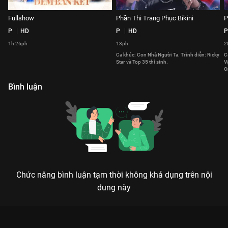
Fullshow
Phần Thi Trang Phục Bikini
P
P
HD
P
HD
P
1h 26ph
13ph
2
Ca khúc: Con Nhà Người Ta. Trình diễn: Ricky
C
Star và Top 35 thí sinh.
V
O
s
Bình luận
Chức năng bình luận tạm thời không khả dụng trên nội
dung này
Xem Phần Thi Trang Phục Bikini Bán Kết Hoa Hậu Du Lịch Việt
Nam Toàn Cầu 2021 - 3 Tập của Việt Nam có sự tham gia của .