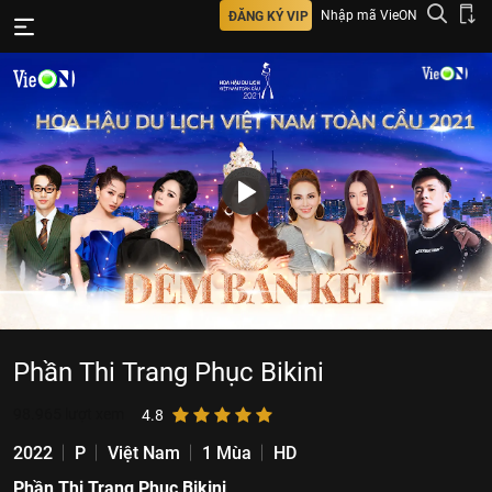
Nhập mã VieON
ĐĂNG KÝ VIP
Phần Thi Trang Phục Bikini
98.965
lượt xem
4.8
2022
P
Việt Nam
1 Mùa
HD
Phần Thi Trang Phục Bikini