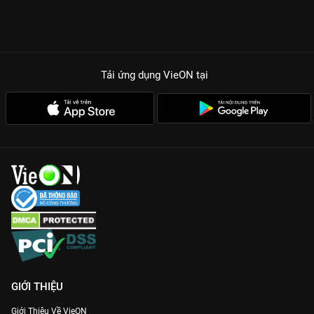
Tải ứng dụng VieON
tại
GIỚI THIỆU
Giới Thiệu Về VieON