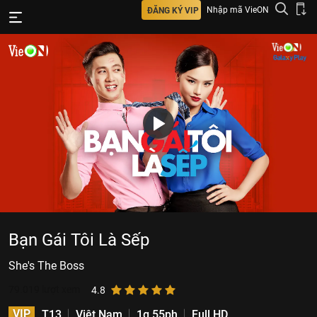
Nhập mã VieON
ĐĂNG KÝ VIP
Bạn Gái Tôi Là Sếp
She's The Boss
79.019
lượt xem
4.8
VIP
T13
Việt Nam
1g 55ph
Full HD