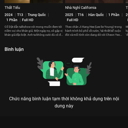
Thất Tiếu
Nhà Nghỉ California
T
2024
T13
Trung Quốc
2025
T16
Hàn Quốc
1 Phần
2
1 Phần
Full HD
Full HD
Cố Dật dẫn talkshow với mong muốn đem tới
Theo chân Ji Kang Hee (Lee Se Young) trong
M
niềm vui cho khán giả. Một ngày nọ, cô gặp vị
hành trình bỏ phố về vườn, 'tái thiết kế' cuộc
k
khán giả đặc biệt. Anh ta không cười dù cô đã
đời và mối tình còn dang dở với Cheon Yeon
'
làm đủ mọi cách.
Soo (Na In Woo).
Bình luận
Chức năng bình luận tạm thời không khả dụng trên nội
dung này
Xem Bạn Gái Tôi Là Sếp của Việt Nam có sự tham gia của Đỗ
An, Phở Đặc Biệt, HuyMe, Lê Khánh, Miu Lê. Thuộc thể loại: