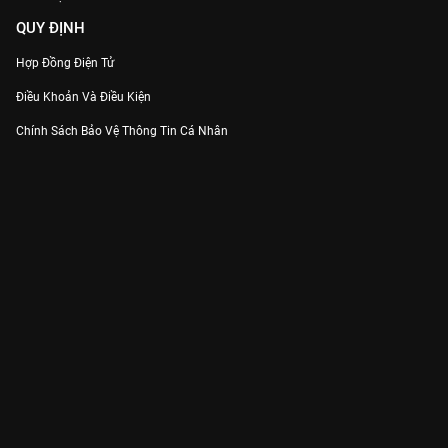
QUY ĐỊNH
Hợp Đồng Điện Tử
Điều Khoản Và Điều Kiện
Chính Sách Bảo Vệ Thông Tin Cá Nhân
Chính Sách Bảo Vệ Người Tiêu Dùng Dễ Bị Tổn Thương
Thỏa Thuận Sử Dụng Dịch Vụ Mạng Xã Hội
THÔNG TIN
Thông Báo
Trung Tâm Hỗ Trợ
Liên Hệ
Góp Ý
Công ty Cổ phần VieON - Địa chỉ: Tầng 5, 222 Pasteur, Phường Xuân Hòa,