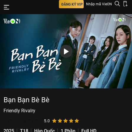
Nhập mã VieON
ĐĂNG KÝ VIP
Bạn Bạn Bè Bè
Friendly Rivalry
8.183.741
lượt xem
5.0
2025
T18
Hàn Quốc
1 Phần
Full HD