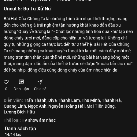
Uncut 5: Bộ Tứ Xử Nữ
Bài Hát Của Chúng Ta là chương trình âm nhạc thời thượng mang
đến cho khán giả trải nghiệm tận hưởng khát khao dẫn đầu xu
hướng "Quay về tương lai" - Chắt lọc những tinh hoa quá khứ tạo nên
dòng chảy tươi mới, đẳng cấp cho hiện tại và tương lai. Không chỉ
quy tụ những giọng ca thực lực đến từ 2 thế hệ, Bài Hát Của Chúng
Ta sẽ mang những ca khúc huyền thoại trở lại một cách đầy mới mẻ,
mang trọn tinh thần của thế hệ mới. Những bài hát vang bóng một
thời, mang đậm dấu ấn của thế hệ trước sẽ được "khoác tấm áo mới"
để hòa nhịp, đồng điệu cùng dòng chảy của âm nhạc hiện đại.
0
Bình luận
Chia sẻ
Diễn viên:
Trấn Thành,
Diva Thanh Lam,
Thu Minh,
Thanh Hà,
Quang Linh,
Ngọc Anh,
Nguyễn Hoàng Hải,
Mai Tiến Dũng,
Lương Bích Hữu
Thể loại:
TV show âm nhạc
Danh sách tập
14/14 tập