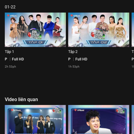
01-22
Tập 1
Tập 2
T
P
Full HD
P
Full HD
P
2h 53ph
1h 53ph
1
Video liên quan