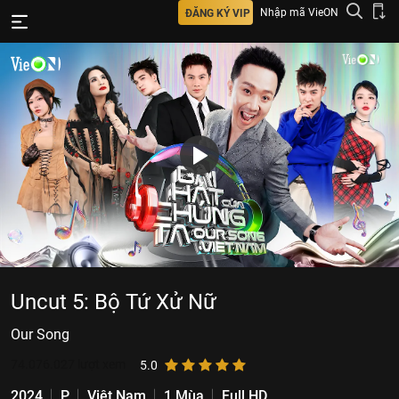
Nhập mã VieON
ĐĂNG KÝ VIP
Uncut 5: Bộ Tứ Xử Nữ
Our Song
74.076.027
lượt xem
5.0
2024
P
Việt Nam
1 Mùa
Full HD