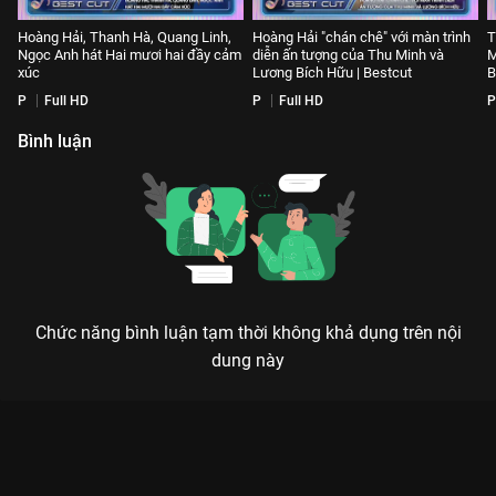
Hoàng Hải, Thanh Hà, Quang Linh,
Hoàng Hải "chán chê" với màn trình
T
Ngọc Anh hát Hai mươi hai đầy cảm
diễn ấn tượng của Thu Minh và
M
xúc
Lương Bích Hữu | Bestcut
B
P
Full HD
P
Full HD
P
Bình luận
Chức năng bình luận tạm thời không khả dụng trên nội
dung này
Xem Uncut 5: Bộ Tứ Xử Nữ Bài Hát Của Chúng Ta - 14 Tập của
Việt Nam có sự tham gia của . Thuộc thể loại: TV show