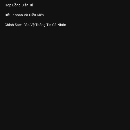
Hợp Đồng Điện Tử
Điều Khoản Và Điều Kiện
Chính Sách Bảo Vệ Thông Tin Cá Nhân
Chính Sách Bảo Vệ Người Tiêu Dùng Dễ Bị Tổn Thương
Thỏa Thuận Sử Dụng Dịch Vụ Mạng Xã Hội
THÔNG TIN
Thông Báo
Trung Tâm Hỗ Trợ
Liên Hệ
Góp Ý
Công ty Cổ phần VieON - Địa chỉ: Tầng 5, 222 Pasteur, Phường Xuân Hòa,
Thành phố Hồ Chí Minh
Email:
support@vieon.vn
| Hotline:
1800.599.920
(miễn phí)