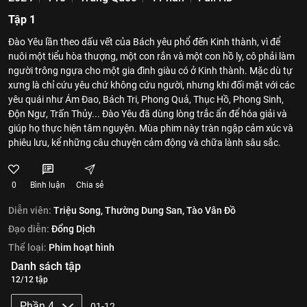
Tập 1
Đào Yêu lần theo dấu vết của Bách yêu phổ đến Kinh thành, vì để
nuôi một tiểu hòa thượng, một con rắn và một con hồ ly, cô phải làm
người trông ngựa cho một gia đình giàu có ở Kinh thành. Mặc dù tự
xưng là chỉ cứu yêu chứ không cứu người, nhưng khi đối mặt với các
yêu quái như Ám Đao, Bách Tri, Phong Quả, Thục Hồ, Phong Sinh,
Độn Ngư, Trấn Thủy... Đào Yêu đã dùng lòng trắc ẩn để hóa giải và
giúp họ thực hiện tâm nguyện. Mùa phim này tràn ngập cảm xúc và
phiêu lưu, kể những câu chuyện cảm động và chữa lành sâu sắc.
0
Bình luận
Chia sẻ
Diễn viên:
Triệu Song,
Thường Dung San,
Tào Vân Đồ
Đạo diễn:
Đổng Dịch
Thể loại:
Phim hoạt hình
Danh sách tập
12/12 tập
Phần 4
01-12