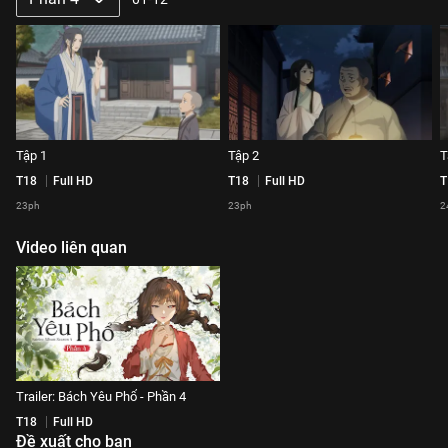
Tập 1
Tập 2
T
T18
Full HD
T18
Full HD
T
23ph
23ph
2
Video liên quan
Trailer: Bách Yêu Phổ - Phần 4
T18
Full HD
Đề xuất cho bạn