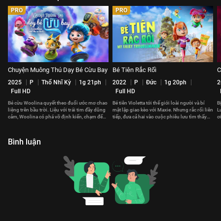
PRO
PRO
Chuyện Muông Thú Dạy Bé Cừu Bay
Bé Tiên Rắc Rối
C
2025
P
Thổ Nhĩ Kỳ
1g 21ph
2022
P
Đức
1g 20ph
2
Full HD
Full HD
Bé cừu Woolina quyết theo đuổi ước mơ chao
Bé tiên Violetta tới thế giới loài người và bí
B
liệng trên bầu trời. Liệu với trái tim đầy dũng
mật lập giao kèo với Maxie. Nhưng rắc rối liên
L
cảm, Woolina có phá vỡ định kiến, chạm đến
tiếp, đưa cả hai vào cuộc phiêu lưu tìm thấy
ơ
ước mơ?
chính mình.
l
Bình luận