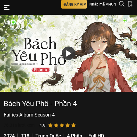
Nhập mã VieON
ĐĂNG KÝ VIP
Bách Yêu Phổ - Phần 4
Fairies Album Season 4
76.316
lượt xem
4.9
2024
T18
Trung Quốc
4 Phần
Full HD