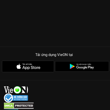
diện vào bản ngã, lòng tham và cả sự hy sinh của con người.
Đào Yêu vẫn vậy, vẫn cái tính khí thất thường nhưng ẩn sau
mỗi liều thuốc cho yêu quái lại là một bài học đắt giá về nhân
sinh. Sự cải tiến vượt bậc về đồ họa trong Phần 4 khiến mỗi
khung hình từ Vạn Yêu Cốc đến những vùng đất mới đều đẹp
như một bức tranh thủy mặc, đảm bảo xem trên bản
Full HD
của VieON
là chỉ có nước xuýt xoa.
Bí mật cuối cùng:
Giải mã những nút thắt quan trọng nhất
Tải ứng dụng VieON
tại
trong cuộc đời Đào Yêu mà fan đã mòn mỏi chờ đợi suốt 3
mùa.
Đồ họa nâng cấp:
Những màn thi triển phép thuật và tạo hình
yêu quái được chăm chút tỉ mỉ, mang lại trải nghiệm điện ảnh
thực thụ.
Chemistry cực dính:
Sự tương tác giữa Đào Yêu, Tiểu Lưu và
dàn nhân vật phụ ngày càng sâu sắc, lấy đi không ít nước mắt
của khán giả.
Xem độc quyền:
Thưởng thức trọn bộ bản Thuyết minh và