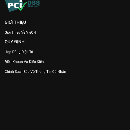
VietSub chất lượng cao nhất chỉ có trên nền tảng VieON.
Đừng để những câu chuyện dang dở làm bạn nuối tiếc, hãy gia
nhập ngay hội cày
Bách Yêu Phổ Phần 4
để cùng Đào Yêu đi
xuyên qua những ký ức bi thương và tìm thấy ánh sáng của sự
GIỚI THIỆU
cứu rỗi. Dự báo đây sẽ là siêu phẩm hoạt hình thống trị bảng
Giới Thiệu Về VieON
xếp hạng trong thời gian tới!
QUY ĐỊNH
Hợp Đồng Điện Tử
Điều Khoản Và Điều Kiện
Chính Sách Bảo Vệ Thông Tin Cá Nhân
Chính Sách Bảo Vệ Người Tiêu Dùng Dễ Bị Tổn Thương
Thỏa Thuận Sử Dụng Dịch Vụ Mạng Xã Hội
THÔNG TIN
Thông Báo
Trung Tâm Hỗ Trợ