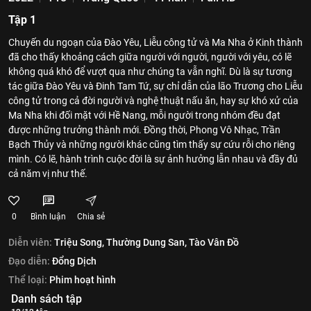
Tập 1
Chuyến du ngoạn của Đào Yêu, Liễu công tử và Ma Nha ở Kinh thành
đã cho thấy khoảng cách giữa người với người, người với yêu, có lẽ
không quá khó để vượt qua như chúng ta vẫn nghĩ. Dù là sự tương
tác giữa Đào Yêu và Đinh Tam Tứ, sự chỉ dẫn của lão Trương cho Liễu
công tử trong cả đời người và nghệ thuật nấu ăn, hay sự khó xử của
Ma Nha khi đối mặt với Hề Nang, mỗi người trong nhóm đều đạt
được những trưởng thành mới. Đồng thời, Phong Vô Nhạc, Trần
Bạch Thủy và những người khác cũng tìm thấy sự cứu rỗi cho riêng
mình. Có lẽ, hành trình cuộc đời là sự ảnh hưởng lẫn nhau và đầy đủ
cả năm vị như thế.
0
Bình luận
Chia sẻ
Diễn viên:
Triệu Song,
Thường Dung San,
Tào Vân Đồ
Đạo diễn:
Đổng Dịch
Thể loại:
Phim hoạt hình
Danh sách tập