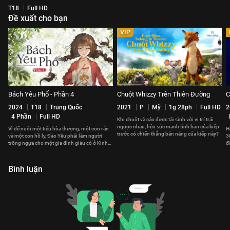
T18
Full HD
Đề xuất cho bạn
VIP
Bách Yêu Phổ - Phần 4
Chuột Whizzy Trên Thiên Đường
C
2024
T18
Trung Quốc
2021
P
Mỹ
1g 28ph
Full HD
2
4 Phần
Full HD
Khi chuột và cáo được tái sinh với vị trí trái
ngược nhau, liệu sức mạnh tình bạn của kiếp
Vì để nuôi một tiểu hòa thượng, một con rắn
H
trước có chiến thắng bản năng của kiếp này?
và một con hồ ly, Đào Yêu phải làm người
3
trông ngựa cho một gia đình giàu có ở Kinh
đ
thành.
Le
Bình luận