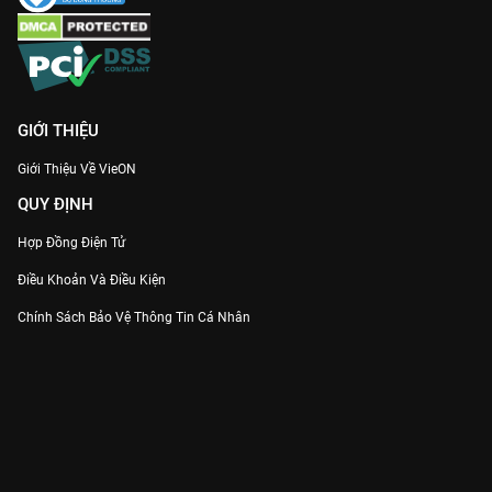
Bách Yêu Phổ Phần 3
không chỉ là hoạt hình, đó là một cuốn
nhật ký về những kiếp nhân sinh đầy biến động. Hãy chuẩn bị
sẵn khăn giấy và lên
VieON
để cùng Đào Yêu dấn thân vào
chuyến du ngoạn kinh thành đầy rẫy những bí mật và cảm xúc
này nhé!
GIỚI THIỆU
Giới Thiệu Về VieON
QUY ĐỊNH
Hợp Đồng Điện Tử
Điều Khoản Và Điều Kiện
Chính Sách Bảo Vệ Thông Tin Cá Nhân
Chính Sách Bảo Vệ Người Tiêu Dùng Dễ Bị Tổn Thương
Thỏa Thuận Sử Dụng Dịch Vụ Mạng Xã Hội
THÔNG TIN
Thông Báo