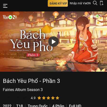
Nhập mã VieON
ĐĂNG KÝ VIP
Bách Yêu Phổ - Phần 3
Fairies Album Season 3
62.870
lượt xem
4.9
2022
T18
Trung Quốc
4 Phần
Full HD