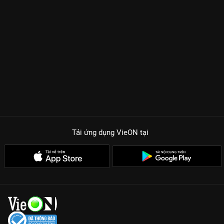
bệnh cho yêu quái, mà nó là sự giằng xé giữa nhân tính và yêu
tính. Có những kẻ mang lốt người nhưng lòng dạ còn hiểm độc
hơn cả quỷ dữ, và cũng có những yêu quái sẵn sàng hy sinh cả
nghìn năm tu vi chỉ để đổi lấy một khoảnh khắc được yêu
thương chân thành. Thông điệp về việc xóa nhòa khoảng cách
giữa người và yêu được lồng ghép cực khéo, khiến người xem
phải suy ngẫm sau mỗi tập phim kết thúc.
Nhân vật mới Tiểu Lưu:
Sự góp mặt của thiếu niên Tiểu Lưu
mang lại những cú twist bất ngờ và thay đổi hoàn toàn cục
diện của bộ phim.
Tải ứng dụng VieON
tại
Bối cảnh Kinh Thành hoành tráng:
Sự lộng lẫy của kinh đô kết
hợp với phong cách vẽ đặc trưng tạo nên một không gian nghệ
thuật đầy lôi cuốn.
Bản Thuyết Minh chuẩn:
VieON mang đến bản Thuyết minh
sống động, lột tả trọn vẹn cá tính của từng nhân vật từ giọng
điệu đanh đá của Đào Yêu đến sự điềm đạm của Liễu công tử.
Tập trung vào nội tâm:
Phần 3 đi sâu khai phá những tổn
thương và khát vọng của cả con người lẫn yêu quái.