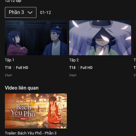
12/12 tập
Phần 3
01-12
Tập 1
Tập 2
T
T18
Full HD
T18
Full HD
T
23ph
24ph
2
Video liên quan
Trailer: Bách Yêu Phổ - Phần 3