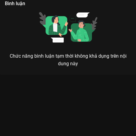
Bình luận
Chức năng bình luận tạm thời không khả dụng trên nội
dung này
\n
ANH YÊU EM ĐƯỢC BAO LÂU: KHI HÔN NHÂN KHÔNG CÒN LÀ
BẾN ĐỖ BÌNH YÊN
\n \n
\n Hạnh phúc giống như tấm gương, một khi đã nứt thì dù có hàn gắn thế nào cũng vẫn
để lại vết sẹo.\n
\n\n
\n
Anh Yêu Em Được Bao Lâu
là bộ phim tâm lý gia đình - văn
phòng cực hot của Việt Nam đang gây bão trên
VieON
. Phim