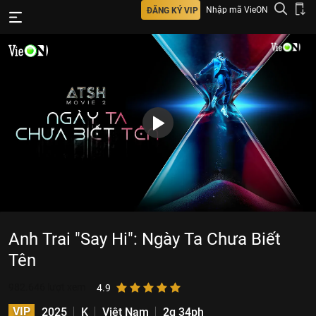
Nhập mã VieON
ĐĂNG KÝ VIP
Anh Trai "Say Hi": Ngày Ta Chưa Biết
Tên
982.646
lượt xem
4.9
VIP
2025
K
Việt Nam
2g 34ph