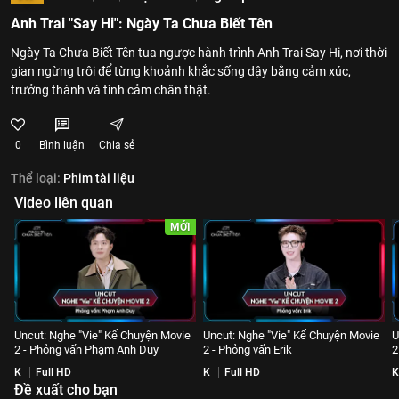
Anh Trai "Say Hi": Ngày Ta Chưa Biết Tên
Ngày Ta Chưa Biết Tên tua ngược hành trình Anh Trai Say Hi, nơi thời
gian ngừng trôi để từng khoảnh khắc sống dậy bằng cảm xúc,
trưởng thành và tình cảm chân thật.
0
Bình luận
Chia sẻ
Thể loại:
Phim tài liệu
Video liên quan
MỚI
Uncut: Nghe "Vie" Kể Chuyện Movie
Uncut: Nghe "Vie" Kể Chuyện Movie
U
2 - Phỏng vấn Phạm Anh Duy
2 - Phỏng vấn Erik
2
K
Full HD
K
Full HD
K
Đề xuất cho bạn