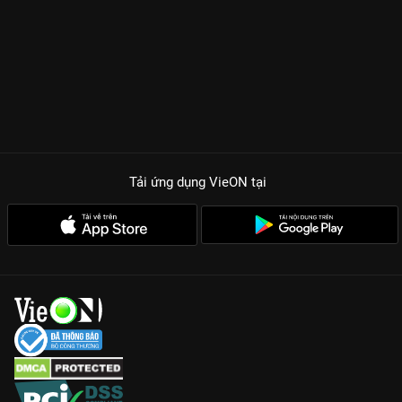
lòng. Tình anh em được xây dựng qua từng giai điệu, từng
bước nhảy, biến sân chơi này trở thành một đại gia đình thực
sự. Đây chính là mảnh ghép còn thiếu để fan có thể hiểu trọn
vẹn lý do tại sao Anh Trai Say Hi lại trở thành hiện tượng văn
hóa giải trí của năm.
Visual 30 Anh Trai cực phẩm: Những khoảnh khắc mặt mộc
tập luyện hay những nụ cười tỏa nắng sau cánh gà sẽ khiến hội
chị em xỉu up xỉu down.
Tải ứng dụng VieON
tại
Những ca khúc chưa công bố: Phim hé lộ những đoạn demo và
quá trình sáng tác đầy sáng tạo của biệt đội Anh Trai.
Câu chuyện phía sau hậu trường: Giải mã những tin đồn rạn
nứt và chứng kiến sự gắn kết bền chặt giữa các nghệ sĩ trẻ.
Anh Trai Say Hi: Ngày Ta Chưa Biết Tên là lời tri ân ngọt ngào
nhất dành cho những ai đã đồng hành cùng chương trình. Bộ
phim khẳng định rằng, âm nhạc chỉ là khởi đầu, còn tình bạn
mới là điều ở lại sau cùng. Hãy chuẩn bị khăn giấy và trải
nghiệm ngay hành trình rực rỡ này với chất lượng hình ảnh sắc
nét nhất độc quyền trên VieON.