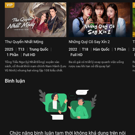
VIP
Thư Quyển Nhất Mộng
Những Quý Cô Say Xỉn 2
T
2025
T13
Trung Quốc
2022
T18
Hàn Quốc
1 Phần
2
1 Phần
Full HD
Full HD
Tống Tiểu Ngư (Lý Nhất Đồng) xuyên vào
Ba cô gái có triết lý xoay quanh việc uống
R
sách, cố thoát khỏi nam chính Nam Hành (Lưu
rượu sau khi tan sở đã quay lại!
b
Vũ Ninh) nhưng kẹt vòng lặp 108 kiểu chết.
n
t
Bình luận
Chức năng bình luận tạm thời không khả dụng trên nội