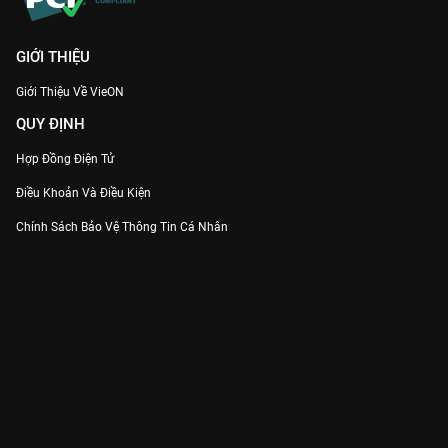
GIỚI THIỆU
Giới Thiệu Về VieON
QUY ĐỊNH
Hợp Đồng Điện Tử
Điều Khoản Và Điều Kiện
Chính Sách Bảo Vệ Thông Tin Cá Nhân
Chính Sách Bảo Vệ Người Tiêu Dùng Dễ Bị Tổn Thương
Thỏa Thuận Sử Dụng Dịch Vụ Mạng Xã Hội
THÔNG TIN
Thông Báo
Trung Tâm Hỗ Trợ
Liên Hệ