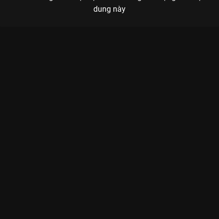
dung này
Xem Uncut: Nghe "Vie" Kể Chuyện Movie 2 - Phỏng vấn Erik Anh
Trai "Say Hi": Ngày Ta Chưa Biết Tên - 0 Tập của Việt Nam có
sự tham gia của . Thuộc thể loại: Phim lẻ