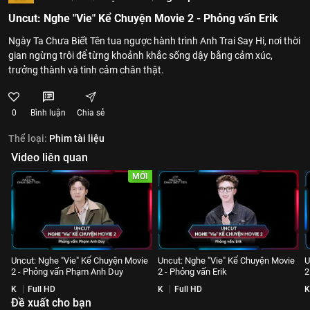
Uncut: Nghe "Vie" Kể Chuyện Movie 2 - Phỏng vấn Erik
Ngày Ta Chưa Biết Tên tua ngược hành trình Anh Trai Say Hi, nơi thời
gian ngừng trôi để từng khoảnh khắc sống dậy bằng cảm xúc,
trưởng thành và tình cảm chân thật.
0
Bình luận
Chia sẻ
Thể loại:
Phim tài liệu
Video liên quan
MỚI
Uncut: Nghe "Vie" Kể Chuyện Movie
Uncut: Nghe "Vie" Kể Chuyện Movie
U
2 - Phỏng vấn Phạm Anh Duy
2 - Phỏng vấn Erik
2
K
Full HD
K
Full HD
K
Đề xuất cho bạn