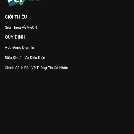
GIỚI THIỆU
Giới Thiệu Về VieON
QUY ĐỊNH
Hợp Đồng Điện Tử
Điều Khoản Và Điều Kiện
Chính Sách Bảo Vệ Thông Tin Cá Nhân
Chính Sách Bảo Vệ Người Tiêu Dùng Dễ Bị Tổn Thương
Thỏa Thuận Sử Dụng Dịch Vụ Mạng Xã Hội
THÔNG TIN
Thông Báo
Trung Tâm Hỗ Trợ
Liên Hệ