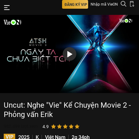
Nhập mã VieON
ĐĂNG KÝ VIP
Uncut: Nghe "Vie" Kể Chuyện Movie 2 -
Phỏng vấn Erik
982.499
lượt xem
4.9
VIP
2025
K
Việt Nam
2g 34ph