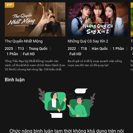
VIP
Thư Quyển Nhất Mộng
Những Quý Cô Say Xỉn 2
T
2025
T13
Trung Quốc
2022
T18
Hàn Quốc
1 Phần
2
1 Phần
Full HD
Full HD
Tống Tiểu Ngư (Lý Nhất Đồng) xuyên vào
Ba cô gái có triết lý xoay quanh việc uống
R
sách, cố thoát khỏi nam chính Nam Hành (Lưu
rượu sau khi tan sở đã quay lại!
b
Vũ Ninh) nhưng kẹt vòng lặp 108 kiểu chết.
n
t
Bình luận
Chức năng bình luận tạm thời không khả dụng trên nội