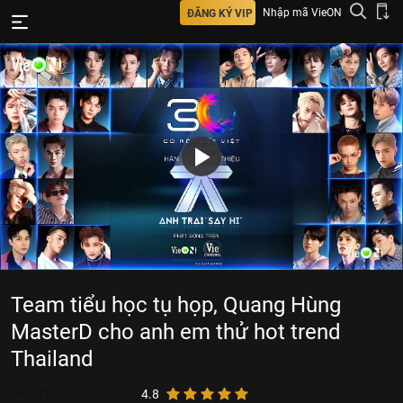
Nhập mã VieON
ĐĂNG KÝ VIP
Team tiểu học tụ họp, Quang Hùng
MasterD cho anh em thử hot trend
Thailand
59.481.439
lượt xem
4.8