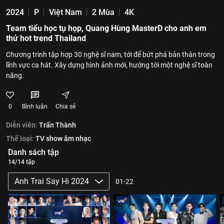
2024
P
Việt Nam
2 Mùa
4K
Team tiểu học tụ họp, Quang Hùng MasterD cho anh em
thử hot trend Thailand
Chương trình tập hợp 30 nghệ sĩ nam, tới để bứt phá bản thân trong
lĩnh vực ca hát. Xây dựng hình ảnh mới, hướng tới một nghệ sĩ toàn
năng.
0
Bình luận
Chia sẻ
Diễn viên:
Trấn Thành
Thể loại:
TV show âm nhạc
Danh sách tập
14/14 tập
Anh Trai Say Hi 2024
01-22