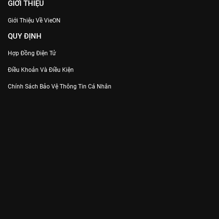
GIỚI THIỆU
Giới Thiệu Về VieON
QUY ĐỊNH
Hợp Đồng Điện Tử
Điều Khoản Và Điều Kiện
Chính Sách Bảo Vệ Thông Tin Cá Nhân
Chính Sách Bảo Vệ Người Tiêu Dùng Dễ Bị Tổn Thương
Thỏa Thuận Sử Dụng Dịch Vụ Mạng Xã Hội
THÔNG TIN
Thông Báo
Trung Tâm Hỗ Trợ
Liên Hệ
Góp Ý