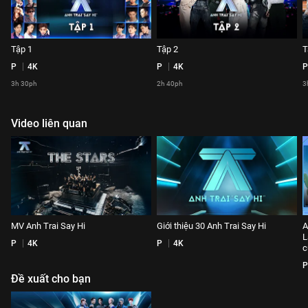
Tập 1
Tập 2
T
P
4K
P
4K
P
3h 30ph
2h 40ph
3
Video liên quan
MV Anh Trai Say Hi
Giới thiệu 30 Anh Trai Say Hi
A
L
P
4K
P
4K
c
P
Đề xuất cho bạn