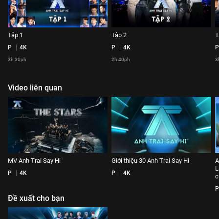
Tập 1
Tập 2
T
P
4K
P
4K
P
3h 30ph
2h 40ph
3
Video liên quan
MV Anh Trai Say Hi
Giới thiệu 30 Anh Trai Say Hi
A
L
P
4K
P
4K
c
P
Đề xuất cho bạn