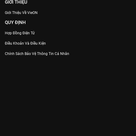
GIỚI THIỆU
Giới Thiệu Về VieON
QUY ĐỊNH
Hợp Đồng Điện Tử
Điều Khoản Và Điều Kiện
Chính Sách Bảo Vệ Thông Tin Cá Nhân
Chính Sách Bảo Vệ Người Tiêu Dùng Dễ Bị Tổn Thương
Thỏa Thuận Sử Dụng Dịch Vụ Mạng Xã Hội
THÔNG TIN
Thông Báo
Trung Tâm Hỗ Trợ
Liên Hệ
Góp Ý