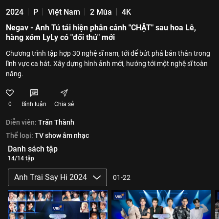
2024
P
Việt Nam
2 Mùa
4K
Negav - Anh Tú tái hiện phân cảnh "CHẶT" sau hoa Lê,
hàng xóm LyLy có "đối thủ" mới
Chương trình tập hợp 30 nghệ sĩ nam, tới để bứt phá bản thân trong
lĩnh vực ca hát. Xây dựng hình ảnh mới, hướng tới một nghệ sĩ toàn
năng.
0
Bình luận
Chia sẻ
Diễn viên:
Trấn Thành
Thể loại:
TV show âm nhạc
Danh sách tập
14/14 tập
Anh Trai Say Hi 2024
01-22