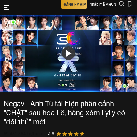
Nhập mã VieON
ĐĂNG KÝ VIP
Negav - Anh Tú tái hiện phân cảnh
"CHẶT" sau hoa Lê, hàng xóm LyLy có
"đối thủ" mới
59.481.854
lượt xem
4.8