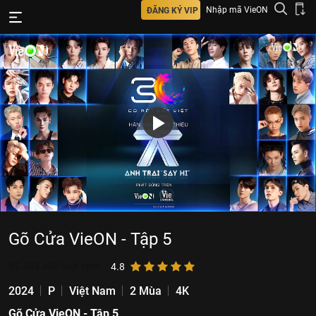
Nhập mã VieON
ĐĂNG KÝ VIP
Gõ Cửa VieON - Tập 5
59.483.483
lượt xem
4.8
2024
P
Việt Nam
2 Mùa
4K
Gõ Cửa VieON - Tập 5