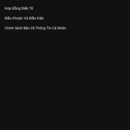
Hợp Đồng Điện Tử
Điều Khoản Và Điều Kiện
Chính Sách Bảo Vệ Thông Tin Cá Nhân
Chính Sách Bảo Vệ Người Tiêu Dùng Dễ Bị Tổn Thương
Thỏa Thuận Sử Dụng Dịch Vụ Mạng Xã Hội
THÔNG TIN
Thông Báo
Trung Tâm Hỗ Trợ
Liên Hệ
Góp Ý
Công ty Cổ phần VieON - Địa chỉ: Tầng 5, 222 Pasteur, Phường Xuân Hòa,
Thành phố Hồ Chí Minh