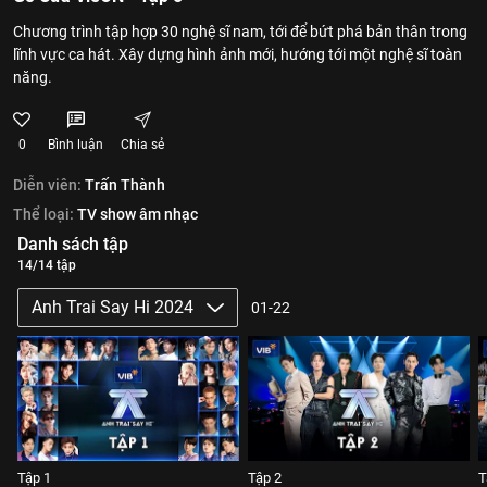
Chương trình tập hợp 30 nghệ sĩ nam, tới để bứt phá bản thân trong
lĩnh vực ca hát. Xây dựng hình ảnh mới, hướng tới một nghệ sĩ toàn
năng.
0
Bình luận
Chia sẻ
Diễn viên:
Trấn Thành
Thể loại:
TV show âm nhạc
Danh sách tập
14/14 tập
Anh Trai Say Hi 2024
01-22
Tập 1
Tập 2
T