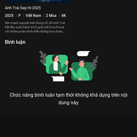
Anh Trai Say Hi 2025
2025
P
Việt Nam
2 Mùa
4K
Sức mạnh nguyên bản bùng nổ, 30 Anh Trai
bắt đầu cuộc hành trình giải mã Core Force
với những màn trình diễn thăng hoa chạm
đến trái tim của khán giả.
Bình luận
Chức năng bình luận tạm thời không khả dụng trên nội
dung này
Xem Gõ Cửa VieON - Tập 5 Anh Trai Say Hi 2024 - 14 Tập của
Việt Nam có sự tham gia của . Thuộc thể loại: TV show