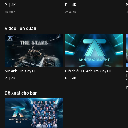
P
4K
P
4K
P
3h 30ph
2h 40ph
3
Video liên quan
MV Anh Trai Say Hi
Giới thiệu 30 Anh Trai Say Hi
A
L
P
4K
P
4K
c
P
Đề xuất cho bạn