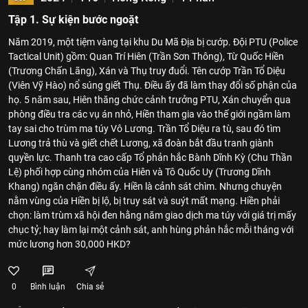
Tập 1. Sự kiện bước ngoặt
Năm 2019, một tiệm vàng tại khu Du Mã Địa bị cướp. Đội PTU (Police
Tactical Unit) gồm: Quan Trí Hiên (Trần Sơn Thông), Từ Quốc Hiền
(Trương Chấn Lãng), Xán và Thụ truy đuổi. Tên cướp Trần Tổ Diệu
(Viên Vỹ Hào) nổ súng giết Thụ. Điều ấy đã làm thay đổi số phận của
họ. 5 năm sau, Hiên thăng chức cảnh trưởng PTU, Xán chuyển qua
phòng điều tra các vụ án nhỏ, Hiền tham gia vào thế giới ngầm làm
tay sai cho trùm ma túy Vô Lương. Trần Tổ Diệu ra tù, sau đó tìm
Lương trả thù và giết chết Lương, xã đoàn bắt đầu tranh giành
quyền lực. Thanh tra cao cấp Tổ phản hắc Bành Dĩnh Kỳ (Chu Thần
Lệ) phối hợp cùng nhóm của Hiên và Tô Quốc Uy (Trương Dĩnh
Khang) ngăn chặn điều ấy. Hiền là cảnh sát chìm. Nhưng chuyện
nằm vùng của Hiền bị lộ, bị truy sát và suýt mất mạng. Hiền phải
chọn: làm trùm xã hội đen hằng năm giao dịch ma túy với giá trị mấy
chục tỷ; hay làm lại một cảnh sát, anh hùng phản hắc mỗi tháng với
mức lương hơn 30,000 HKD?
0
Bình luận
Chia sẻ