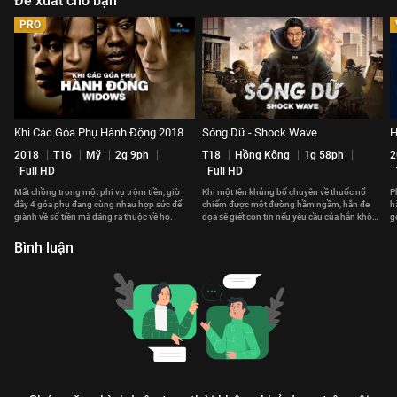
Đề xuất cho bạn
PRO
Khi Các Góa Phụ Hành Động 2018
Sóng Dữ - Shock Wave
H
2018
T16
Mỹ
2g 9ph
T18
Hồng Kông
1g 58ph
2
Full HD
Full HD
Mất chồng trong một phi vụ trộm tiền, giờ
Khi một tên khủng bố chuyên về thuốc nổ
P
đây 4 góa phụ đang cùng nhau hợp sức để
chiếm được một đường hầm ngầm, hắn đe
h
giành về số tiền mà đáng ra thuộc về họ.
dọa sẽ giết con tin nếu yêu cầu của hắn không
g
được đáp ứng.
p
Bình luận