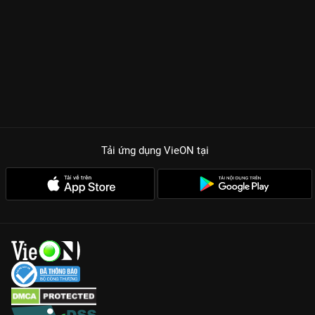
nhất không chỉ là những pha hành động cháy nổ, mà còn là
tâm lý giằng xé của nhân vật khi phải đối mặt với sự phản bội,
mất mát và nỗi cô đơn của kẻ nằm vùng.
Đậm chất TVB truyền thống:
Từ góc máy, bối cảnh đường phố
Hồng Kông đến nhịp phim dồn dập, tất cả đều gợi nhớ về thời
hoàng kim của phim hình sự cảng thơm.
Dàn diễn viên bảo chứng:
Viên Vỹ Hào lịch lãm nhưng thâm
trầm bên cạnh một Trương Chấn Lãng biến hóa đa dạng, tạo
Tải ứng dụng VieON
tại
nên sức hút khó cưỡng cho cặp đôi nam chính.
Kịch bản lớp lang:
Các vụ án đan xen chặt chẽ, mở ra những bí
mật kinh hoàng đằng sau những tập đoàn tài phiệt và thế lực
hắc ám.
Anh Hùng Phản Hắc
là minh chứng cho thấy phim TVB vẫn
luôn có sức hút mãnh liệt với khán giả Việt. Nếu bạn đang tìm
kiếm một bộ phim hành động, tâm lý kịch tính để cày cuối tuần,
đừng bỏ qua siêu phẩm này trên ứng dụng
VieON
nhé!