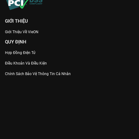
GIỚI THIỆU
Giới Thiệu Về VieON
QUY ĐỊNH
Hợp Đồng Điện Tử
Điều Khoản Và Điều Kiện
Chính Sách Bảo Vệ Thông Tin Cá Nhân
Chính Sách Bảo Vệ Người Tiêu Dùng Dễ Bị Tổn Thương
Thỏa Thuận Sử Dụng Dịch Vụ Mạng Xã Hội
THÔNG TIN
Thông Báo
Trung Tâm Hỗ Trợ
Liên Hệ