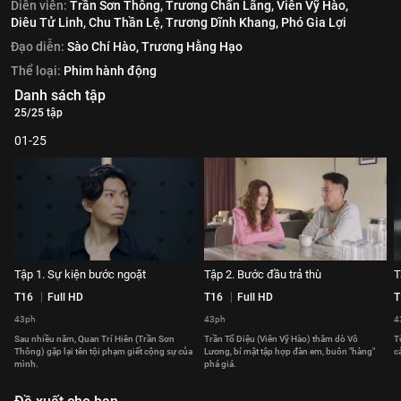
Diễn viên:
Trần Sơn Thông,
Trương Chấn Lãng,
Viên Vỹ Hào,
Diêu Tử Linh,
Chu Thần Lệ,
Trương Dĩnh Khang,
Phó Gia Lợi
Đạo diễn:
Sào Chí Hào,
Trương Hằng Hạo
Thể loại:
Phim hành động
Danh sách tập
25/25 tập
01-25
Tập 1. Sự kiện bước ngoặt
Tập 2. Bước đầu trả thù
T
T16
Full HD
T16
Full HD
T
43ph
43ph
4
Sau nhiều năm, Quan Trí Hiên (Trần Sơn
Trần Tổ Diệu (Viên Vỹ Hào) thăm dò Vô
T
Thông) gặp lại tên tội phạm giết cộng sự của
Lương, bí mật tập hợp đàn em, buôn "hàng"
c
mình.
phá giá.