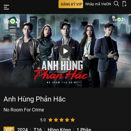
Nhập mã VieON
ĐĂNG KÝ VIP
Anh Hùng Phản Hắc
No Room For Crime
483.814
lượt xem
5.0
VIP
2024
T16
Hồng Kông
1 Phần