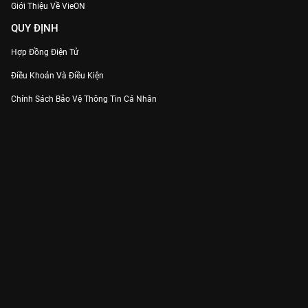
Giới Thiệu Về VieON
QUY ĐỊNH
Hợp Đồng Điện Tử
Điều Khoản Và Điều Kiện
Chính Sách Bảo Vệ Thông Tin Cá Nhân
Chính Sách Bảo Vệ Người Tiêu Dùng Dễ Bị Tổn Thương
Thỏa Thuận Sử Dụng Dịch Vụ Mạng Xã Hội
THÔNG TIN
Thông Báo
Trung Tâm Hỗ Trợ
Liên Hệ
Góp Ý