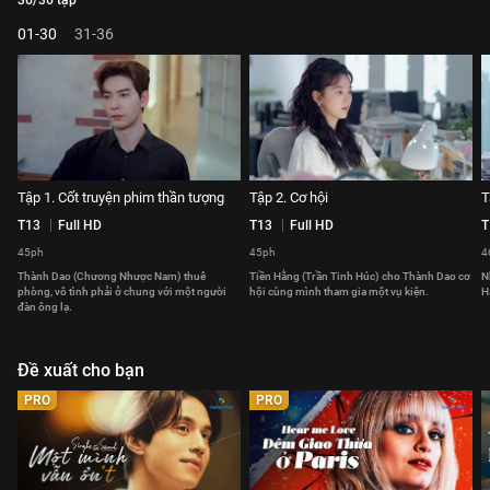
36/36 tập
01-30
31-36
Tập 1. Cốt truyện phim thần tượng
Tập 2. Cơ hội
T
T13
Full HD
T13
Full HD
T
45ph
45ph
4
Thành Dao (Chương Nhược Nam) thuê
Tiền Hằng (Trần Tinh Húc) cho Thành Dao cơ
N
phòng, vô tình phải ở chung với một người
hội cùng mình tham gia một vụ kiện.
H
đàn ông lạ.
Đề xuất cho bạn
PRO
PRO