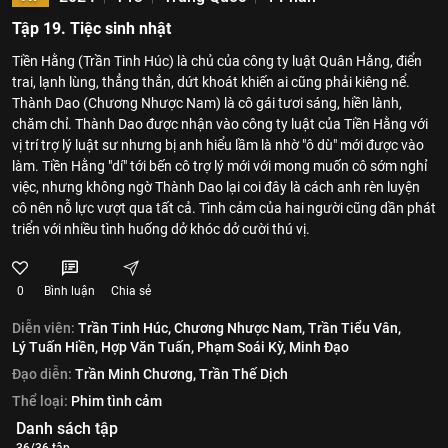
Tập 19. Tiệc sinh nhật
Tiền Hằng (Trần Tinh Húc) là chủ của công ty luật Quân Hằng, điển
trai, lạnh lùng, thẳng thắn, dứt khoát khiến ai cũng phải kiêng nể.
Thành Dao (Chương Nhược Nam) là cô gái tươi sáng, hiền lành,
chăm chỉ. Thành Dao được nhận vào công ty luật của Tiền Hằng với
vị trí trợ lý luật sư nhưng bị anh hiểu lầm là nhờ "ô dù" mới được vào
làm. Tiền Hằng "dí" tới bến cô trợ lý mới với mong muốn cô sớm nghỉ
việc, nhưng không ngờ Thành Dao lại coi đây là cách anh rèn luyện
cô nên nỗ lực vượt qua tất cả. Tình cảm của hai người cũng dần phát
triển với nhiều tình huống dở khóc dở cười thú vị.
0
Bình luận
Chia sẻ
Diễn viên:
Trần Tinh Húc,
Chương Nhược Nam,
Trần Tiểu Vân,
Lý Tuấn Hiền,
Hợp Văn Tuấn,
Phạm Soái Kỳ,
Minh Đạo
Đạo diễn:
Trần Minh Chương,
Trần Thế Dịch
Thể loại:
Phim tình cảm
Danh sách tập