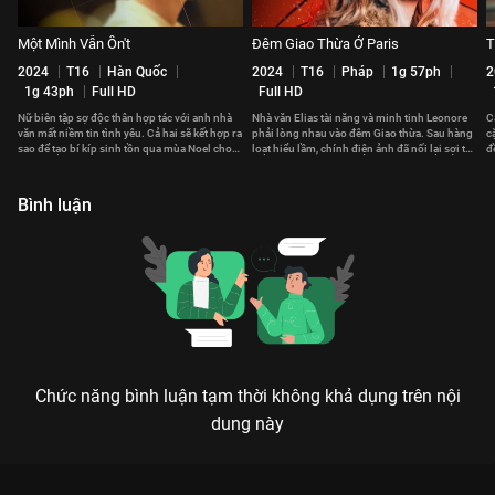
Một Mình Vẫn Ổn't
Đêm Giao Thừa Ở Paris
T
2024
T16
Hàn Quốc
2024
T16
Pháp
1g 57ph
2
1g 43ph
Full HD
Full HD
Nữ biên tập sợ độc thân hợp tác với anh nhà
Nhà văn Elias tài năng và minh tinh Leonore
C
văn mất niềm tin tình yêu. Cả hai sẽ kết hợp ra
phải lòng nhau vào đêm Giao thừa. Sau hàng
c
sao để tạo bí kíp sinh tồn qua mùa Noel cho
loạt hiểu lầm, chính điện ảnh đã nối lại sợi tơ
đ
hội ế?
hồng giữa họ.
m
Bình luận
Chức năng bình luận tạm thời không khả dụng trên nội
dung này
Xem Tập 19. Tiệc sinh nhật Anh Cũng Có Ngày Này - 36 Tập