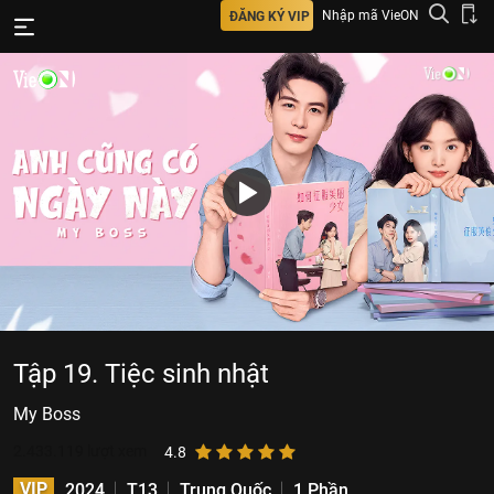
Nhập mã VieON
ĐĂNG KÝ VIP
Tập 19. Tiệc sinh nhật
My Boss
2.433.119
lượt xem
4.8
VIP
2024
T13
Trung Quốc
1 Phần