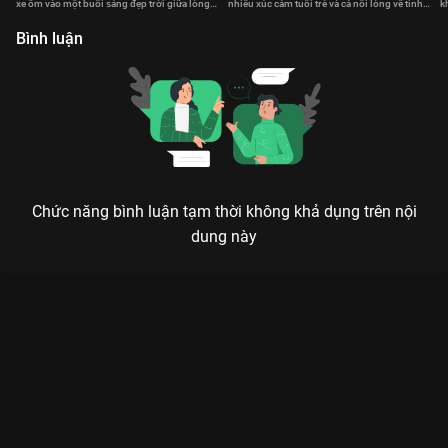
xe ôm vào một buổi sáng đẹp trời giữa lòng
nhiều xúc cảm tuổi trẻ và cả nỗi lòng về tình
k
Sài Gòn.
yêu, tình bạn.
n
Bình luận
Chức năng bình luận tạm thời không khả dụng trên nội
dung này
Xem Tập 8B. Hẹn hò Ăn Cơm, Chạy Bộ Cùng Yêu Đương - 28
Tập của Trung Quốc có sự tham gia của . Thuộc thể loại: Phim
bộ