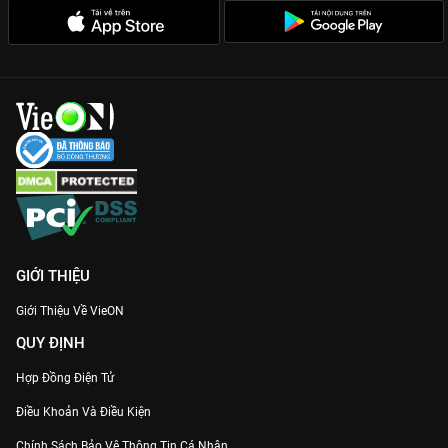
GIỚI THIỆU
Giới Thiệu Về VieON
QUY ĐỊNH
Hợp Đồng Điện Tử
Điều Khoản Và Điều Kiện
Chính Sách Bảo Vệ Thông Tin Cá Nhân