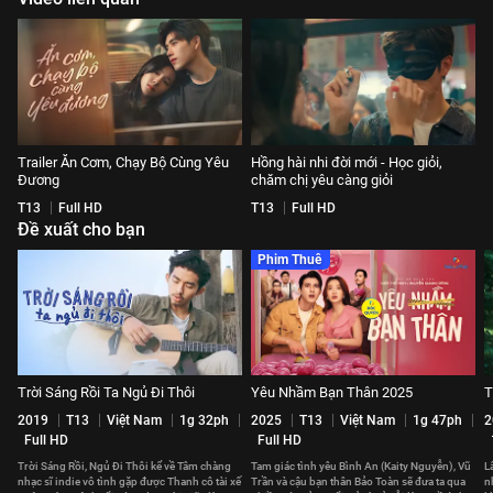
Trailer Ăn Cơm, Chạy Bộ Cùng Yêu
Hồng hài nhi đời mới - Học giỏi,
Đương
chăm chị yêu càng giỏi
T13
Full HD
T13
Full HD
Đề xuất cho bạn
Phim Thuê
Trời Sáng Rồi Ta Ngủ Đi Thôi
Yêu Nhầm Bạn Thân 2025
T
2019
T13
Việt Nam
1g 32ph
2025
T13
Việt Nam
1g 47ph
2
Full HD
Full HD
Trời Sáng Rồi, Ngủ Đi Thôi kể về Tâm chàng
Tam giác tình yêu Bình An (Kaity Nguyễn), Vũ
L
nhạc sĩ indie vô tình gặp được Thanh cô tài xế
Trần và cậu bạn thân Bảo Toàn sẽ đưa ta qua
n