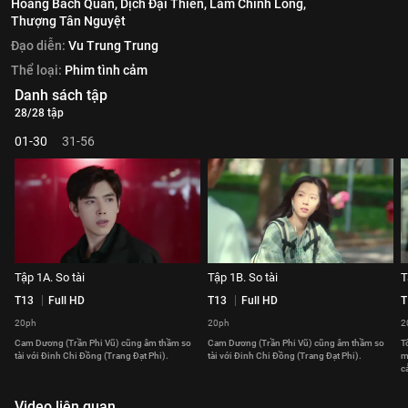
Hoàng Bách Quân,
Dịch Đại Thiên,
Lam Chính Long,
Thượng Tân Nguyệt
Đạo diễn:
Vu Trung Trung
Thể loại:
Phim tình cảm
Danh sách tập
28/28 tập
01-30
31-56
Tập 1A. So tài
Tập 1B. So tài
T
T13
Full HD
T13
Full HD
T
20ph
20ph
2
Cam Dương (Trần Phi Vũ) cũng âm thầm so
Cam Dương (Trần Phi Vũ) cũng âm thầm so
T
tài với Đinh Chi Đồng (Trang Đạt Phi).
tài với Đinh Chi Đồng (Trang Đạt Phi).
m
c
Video liên quan