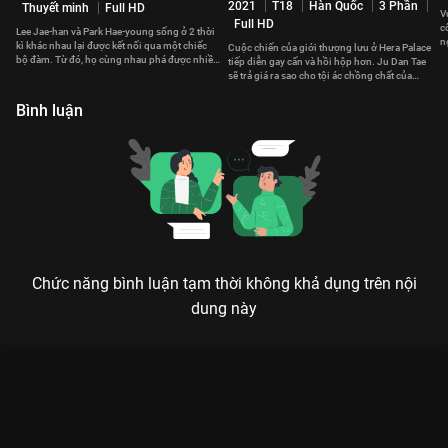
2021
T18
Hàn Quốc
3 Phần
Thuyết minh
Full HD
V
Full HD
c
Lee Jae-han và Park Hae-young sống ở 2 thời
n
kì khác nhau lại được kết nối qua một chiếc
Cuộc chiến của giới thượng lưu ở Hera Palace
bộ đàm. Từ đó, họ cùng nhau phá được nhiều
tiếp diễn gay cấn và hồi hộp hơn. Ju Dan Tae
vụ án hóc búa.
sẽ trả giá ra sao cho tội ác chồng chất của
mình?
Bình luận
Chức năng bình luận tạm thời không khả dụng trên nội
dung này
Xem Tập 4. Vụ án ngã cầu vượt. Âm Thanh Tội Phạm - 16 Tập
của Hàn Quốc có sự tham gia của . Thuộc thể loại: Phim bộ