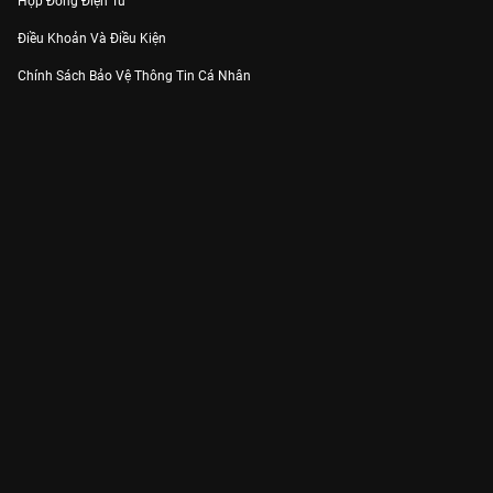
Hợp Đồng Điện Tử
Điều Khoản Và Điều Kiện
Chính Sách Bảo Vệ Thông Tin Cá Nhân
Chính Sách Bảo Vệ Người Tiêu Dùng Dễ Bị Tổn Thương
Thỏa Thuận Sử Dụng Dịch Vụ Mạng Xã Hội
THÔNG TIN
Thông Báo
Trung Tâm Hỗ Trợ
Liên Hệ
Góp Ý
Công ty Cổ phần VieON - Địa chỉ: Tầng 5, 222 Pasteur, Phường Xuân Hòa,
Thành phố Hồ Chí Minh
Email:
support@vieon.vn
| Hotline:
1800.599.920
(miễn phí)
Giấy phép Cung cấp Dịch vụ Phát thanh, Truyền hình trả tiền số 247/GP-