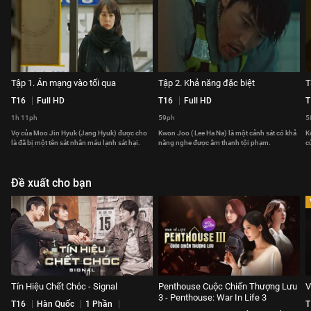
Tập 1. Án mạng vào tối qua
Tập 2. Khả năng đặc biệt
T
T16
Full HD
T16
Full HD
T
1h 11ph
59ph
5
Vợ của Moo Jin Hyuk (Jang Hyuk) được cho
Kwon Joo ( Lee Ha Na) là một cảnh sát có khả
K
là đã bị một tên sát nhân máu lạnh sát hại.
năng nghe được âm thanh tội phạm.
c
Đề xuất cho bạn
Tín Hiệu Chết Chóc - Signal
Penthouse Cuộc Chiến Thượng Lưu
V
3 - Penthouse: War In Life 3
T16
Hàn Quốc
1 Phần
T