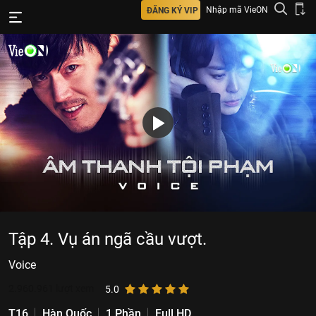
Nhập mã VieON
ĐĂNG KÝ VIP
Tập 4. Vụ án ngã cầu vượt.
Voice
2.960.961
lượt xem
5.0
T16
Hàn Quốc
1 Phần
Full HD