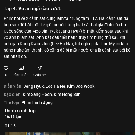
Tập 4. Vụ án ngã cầu vượt.
Phim nói về 2 cảnh sát cùng làm tại trung tâm 112. Hai cảnh sát đã
hợp sức để bắt một kẻ giết người hàng loạt sát hại gia đình của họ.
Cuộc sống của Moo Jin Hyuk (Jang Hyuk) bị mất kiểm soát sau khi
vợ anh bị ám sát. Anh bắt đầu tiến hành truy tìm hung thủ sau khi
anh gặp Kang Kwon Joo (Lee Ha Na), tốt nghiệp đại học Mỹ có khả
năng nghe âm thanh, cô cũng đã bị mất người cha là cảnh sát bởi kẻ
sát nhân đó.
0
Bình luận
Chia sẻ
Diễn viên:
Jang Hyuk,
Lee Ha Na,
Kim Jae Wook
Đạo diễn:
Kim Sang Hoon,
Kim Hong Sun
Thể loại:
Phim hành động
Danh sách tập
16/16 tập
01-16