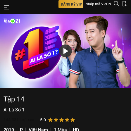
Nhập mã VieON
ĐĂNG KÝ VIP
Tập 14
Ai Là Số 1
144.981
lượt xem
5.0
2019
P
Việt Nam
1 Mùa
HD