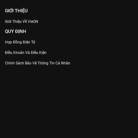
GIỚI THIỆU
Giới Thiệu Về VieON
QUY ĐỊNH
Hợp Đồng Điện Tử
Điều Khoản Và Điều Kiện
Chính Sách Bảo Vệ Thông Tin Cá Nhân
Chính Sách Bảo Vệ Người Tiêu Dùng Dễ Bị Tổn Thương
Thỏa Thuận Sử Dụng Dịch Vụ Mạng Xã Hội
THÔNG TIN
Thông Báo
Trung Tâm Hỗ Trợ
Liên Hệ
Góp Ý