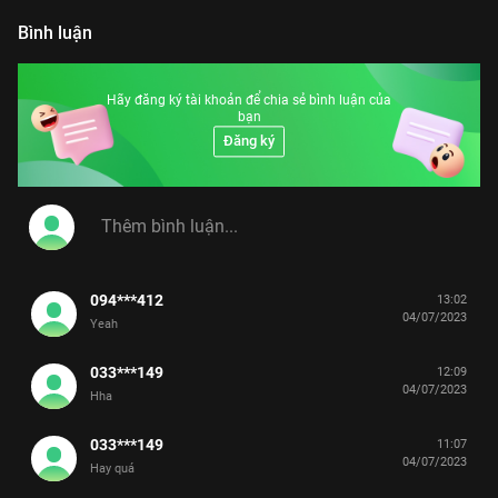
Bình luận
Hãy đăng ký tài khoản để chia sẻ bình luận của
bạn
Đăng ký
094***412
13:02
04/07/2023
Yeah
033***149
12:09
04/07/2023
Hha
033***149
11:07
04/07/2023
Hay quá