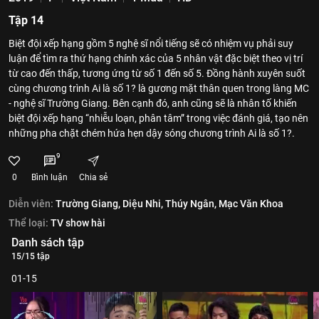
Tập 14
Biệt đội xếp hạng gồm 5 nghệ sĩ nổi tiếng sẽ có nhiệm vụ phải suy
luận để tìm ra thứ hạng chính xác của 5 nhân vật đặc biệt theo vị trí
từ cao đến thấp, tương ứng từ số 1 đến số 5. Đồng hành xuyên suốt
cùng chương trình Ai là số 1? là gương mặt thân quen trong làng MC
- nghệ sĩ Trường Giang. Bên cạnh đó, anh cũng sẽ là nhân tố khiến
biệt đội xếp hạng “nhiễu loạn, phân tâm” trong việc đánh giá, tạo nên
những pha chặt chém hứa hẹn dậy sóng chương trình Ai là số 1?.
9
0
Bình luận
Chia sẻ
Diễn viên:
Trường Giang,
Diệu Nhi,
Thúy Ngân,
Mạc Văn Khoa
Thể loại:
TV show hài
Danh sách tập
15/15 tập
01-15