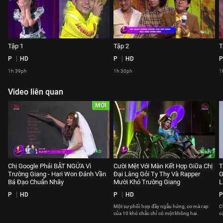
Tập 1
Tập 2
T
P
HD
P
HD
P
1h 39ph
1h 30ph
1
Video liên quan
MỚI
Chị Google Phải BẬT NGỬA Vì
Cười Mệt Với Màn Kết Hợp Giữa Chị
T
Trường Giang - Hari Won Đánh Vần
Đại Làng Gỏi Ty Thy Và Rapper
G
Bá Đạo Chuẩn Nhây
Mười Khó Trường Giang
L
P
HD
P
HD
P
Một sự phối hợp đầy ngẫu hứng, cơ mà rap
C
của 10 khó chắc chỉ có một không hai.
c