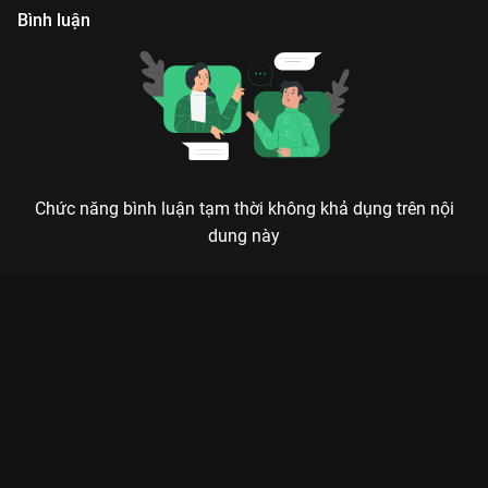
Bình luận
Chức năng bình luận tạm thời không khả dụng trên nội
dung này
7 NỤ CƯỜI XUÂN MÙA 6: MÓN ĂN TINH THẦN KHÔNG THỂ
THIẾU CHO MỌI GIA ĐÌNH
Cười để trẻ, cười để khỏe – 7 Nụ Cười Xuân chính là liều thuốc bổ cho tâm hồn!
Trở lại với mùa thứ 6,
7 Nụ Cười Xuân
tiếp tục khẳng định vị thế
là một trong những TV show giải trí ăn khách nhất Việt Nam
trên
VieON
. Với sự góp mặt của gia đình nhà Nụ gồm
Trường
Giang, Ninh Dương Lan Ngọc, Thúy Ngân, Lâm Vỹ Dạ, Tiến
Luật
và
Trương Thế Vinh
, chương trình mang đến những phút