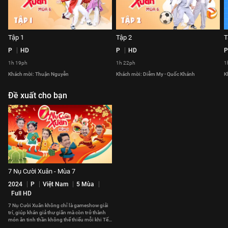
Tập 1
Tập 2
T
P
HD
P
HD
P
1h 19ph
1h 22ph
1
Khách mời: Thuận Nguyễn
Khách mời: Diễm My - Quốc Khánh
K
Đề xuất cho bạn
7 Nụ Cười Xuân - Mùa 7
2024
P
Việt Nam
5 Mùa
Full HD
7 Nụ Cười Xuân không chỉ là gameshow giải
trí, giúp khán giả thư giãn mà còn trở thành
món ăn tinh thần không thể thiếu mỗi khi Tết
đến Xuân về.