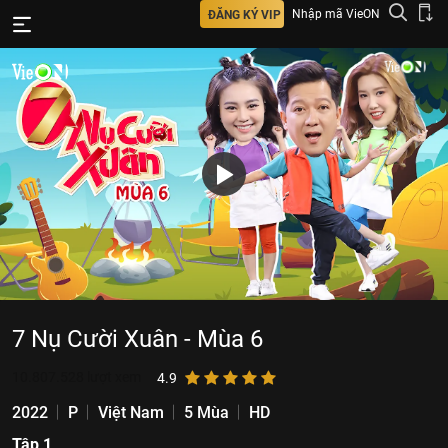
Nhập mã VieON
ĐĂNG KÝ VIP
7 Nụ Cười Xuân - Mùa 6
10.807.528
lượt xem
4.9
2022
P
Việt Nam
5 Mùa
HD
Tập 1