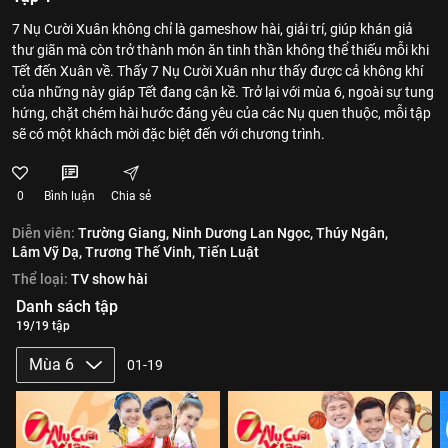
7 Nụ Cười Xuân không chỉ là gameshow hài, giải trí, giúp khán giả
thư giãn mà còn trở thành món ăn tinh thần không thể thiếu mỗi khi
Tết đến Xuân về. Thấy 7 Nụ Cười Xuân như thấy được cả không khí
của những này giáp Tết đang cận kề. Trở lại với mùa 6, ngoài sự tung
hứng, chặt chém hài hước đáng yêu của các Nụ quen thuộc, mỗi tập
sẽ có một khách mời đặc biệt đến với chương trình.
0
Bình luận
Chia sẻ
Diễn viên:
Trường Giang,
Ninh Dương Lan Ngọc,
Thúy Ngân,
Lâm Vỹ Dạ,
Trương Thế Vinh,
Tiến Luật
Thể loại:
TV show hài
Danh sách tập
19/19 tập
Mùa 6
01-19