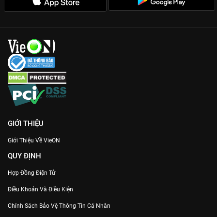
thẳng sau giờ làm việc, 7 Nụ Cười Xuân Mùa 6 chính là lựa
chọn số 1. Hãy cùng cày ngay 19 tập phim bản Full HD mượt
mà duy nhất trên VieON để nạp đầy năng lượng tích cực cho
bản thân!
GIỚI THIỆU
Giới Thiệu Về VieON
QUY ĐỊNH
Hợp Đồng Điện Tử
Điều Khoản Và Điều Kiện
Chính Sách Bảo Vệ Thông Tin Cá Nhân