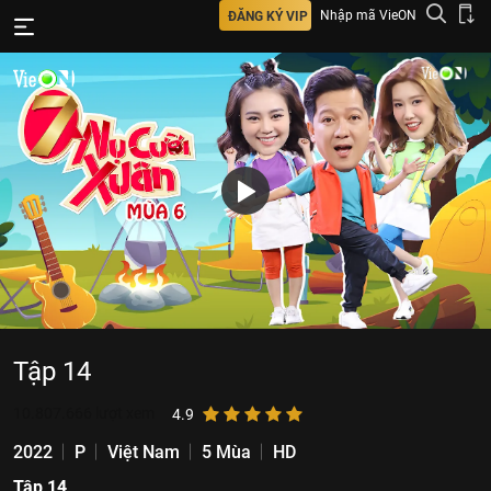
Nhập mã VieON
ĐĂNG KÝ VIP
Tập 14
10.807.666
lượt xem
4.9
2022
P
Việt Nam
5 Mùa
HD
Tập 14