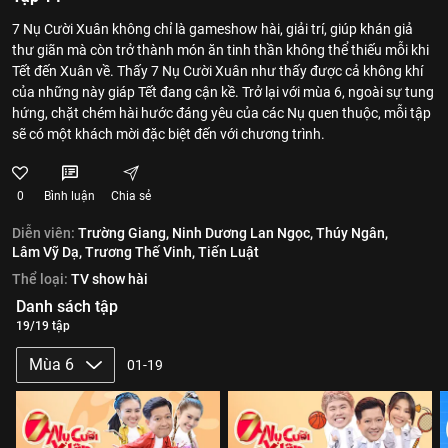
7 Nụ Cười Xuân không chỉ là gameshow hài, giải trí, giúp khán giả
thư giãn mà còn trở thành món ăn tinh thần không thể thiếu mỗi khi
Tết đến Xuân về. Thấy 7 Nụ Cười Xuân như thấy được cả không khí
của những này giáp Tết đang cận kề. Trở lại với mùa 6, ngoài sự tung
hứng, chặt chém hài hước đáng yêu của các Nụ quen thuộc, mỗi tập
sẽ có một khách mời đặc biệt đến với chương trình.
0
Bình luận
Chia sẻ
Diễn viên:
Trường Giang,
Ninh Dương Lan Ngọc,
Thúy Ngân,
Lâm Vỹ Dạ,
Trương Thế Vinh,
Tiến Luật
Thể loại:
TV show hài
Danh sách tập
19/19 tập
Mùa 6
01-19