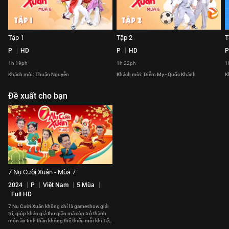
Tập 1
Tập 2
T
P
HD
P
HD
P
1h 19ph
1h 22ph
1
Khách mời: Thuận Nguyễn
Khách mời: Diễm My - Quốc Khánh
K
Đề xuất cho bạn
7 Nụ Cười Xuân - Mùa 7
2024
P
Việt Nam
5 Mùa
Full HD
7 Nụ Cười Xuân không chỉ là gameshow giải
trí, giúp khán giả thư giãn mà còn trở thành
món ăn tinh thần không thể thiếu mỗi khi Tết
đến Xuân về.