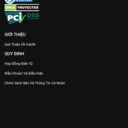
GIỚI THIỆU
Giới Thiệu Về VieON
QUY ĐỊNH
Hợp Đồng Điện Tử
Điều Khoản Và Điều Kiện
Chính Sách Bảo Vệ Thông Tin Cá Nhân
Chính Sách Bảo Vệ Người Tiêu Dùng Dễ Bị Tổn Thương
Thỏa Thuận Sử Dụng Dịch Vụ Mạng Xã Hội
THÔNG TIN
Thông Báo