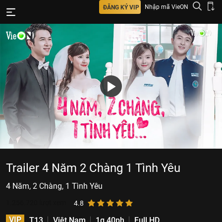
Nhập mã VieON
ĐĂNG KÝ VIP
Trailer 4 Năm 2 Chàng 1 Tình Yêu
4 Năm, 2 Chàng, 1 Tình Yêu
1.256.720
lượt xem
4.8
VIP
T13
Việt Nam
1g 40ph
Full HD