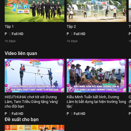
Tập 1
Tập 2
T
P
Full HD
P
Full HD
P
1h 28ph
1h 30ph
1
Video liên quan
HIEUTHUHAI chơi tới với Dương
Kiều Minh Tuấn bất bình, Dương
C
Lâm, Tam Triều Dâng tặng 'vàng'
Lâm bị bắt dựng lại hiện trường 'long
đ
cho đội bạn
tặc'
H
P
Full HD
P
Full HD
P
Đề xuất cho bạn