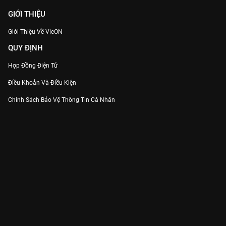
GIỚI THIỆU
Giới Thiệu Về VieON
QUY ĐỊNH
Hợp Đồng Điện Tử
Điều Khoản Và Điều Kiện
Chính Sách Bảo Vệ Thông Tin Cá Nhân
Chính Sách Bảo Vệ Người Tiêu Dùng Dễ Bị Tổn Thương
Thỏa Thuận Sử Dụng Dịch Vụ Mạng Xã Hội
THÔNG TIN
Thông Báo
Trung Tâm Hỗ Trợ
Liên Hệ
Góp Ý