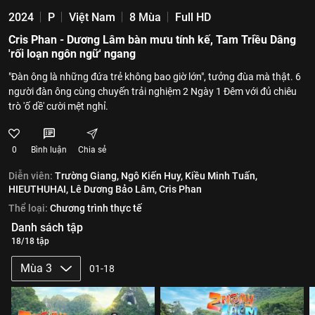
2024
P
Việt Nam
8 Mùa
Full HD
Cris Phan - Dương Lâm bàn mưu tính kế, Tam Triều Dâng
'rối loạn ngôn ngữ' ngang
"Đàn ông là những đứa trẻ không bao giờ lớn", tưởng đùa mà thật. 6
người đàn ông cùng chuyến trải nghiệm 2 Ngày 1 Đêm với đủ chiêu
trò 'ố dề' cười mệt nghỉ.
0
Bình luận
Chia sẻ
Diễn viên:
Trường Giang,
Ngô Kiến Huy,
Kiều Minh Tuấn,
HIEUTHUHAI,
Lê Dương Bảo Lâm,
Cris Phan
Thể loại:
Chương trình thực tế
Danh sách tập
18/18 tập
Mùa 3
01-18