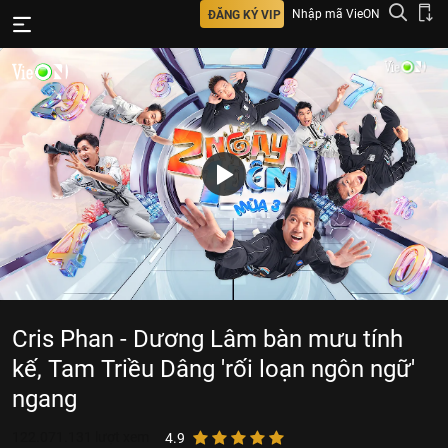
Nhập mã VieON
ĐĂNG KÝ VIP
Cris Phan - Dương Lâm bàn mưu tính
kế, Tam Triều Dâng 'rối loạn ngôn ngữ'
ngang
122.071.131
lượt xem
4.9