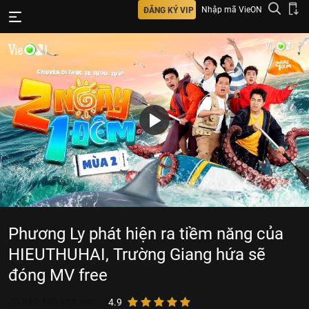
Nhập mã VieON
ĐĂNG KÝ VIP
Phương Ly phát hiện ra tiềm năng của
HIEUTHUHAI, Trường Giang hứa sẽ
đóng MV free
75.392.126
lượt xem
4.9