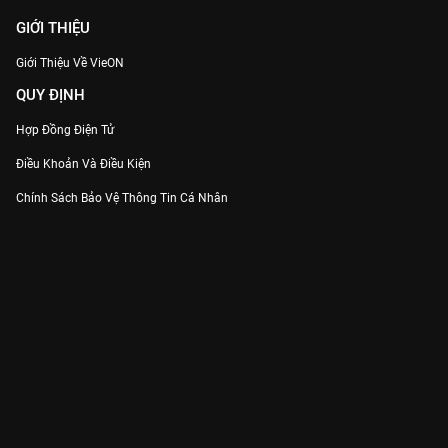
GIỚI THIỆU
Giới Thiệu Về VieON
QUY ĐỊNH
Hợp Đồng Điện Tử
Điều Khoản Và Điều Kiện
Chính Sách Bảo Vệ Thông Tin Cá Nhân
Chính Sách Bảo Vệ Người Tiêu Dùng Dễ Bị Tổn Thương
Thỏa Thuận Sử Dụng Dịch Vụ Mạng Xã Hội
THÔNG TIN
Thông Báo
Trung Tâm Hỗ Trợ
Liên Hệ
Góp Ý