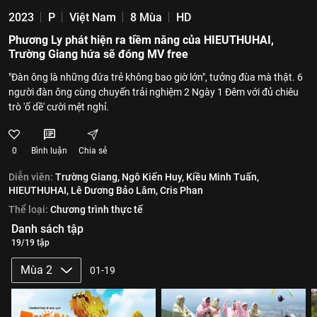
2023
P
Việt Nam
8 Mùa
HD
Phương Ly phát hiện ra tiềm năng của HIEUTHUHAI,
Trường Giang hứa sẽ đóng MV free
"Đàn ông là những đứa trẻ không bao giờ lớn", tưởng đùa mà thật. 6
người đàn ông cùng chuyến trải nghiệm 2 Ngày 1 Đêm với đủ chiêu
trò 'ố dề' cười mệt nghỉ.
0
Bình luận
Chia sẻ
Diễn viên:
Trường Giang,
Ngô Kiến Huy,
Kiều Minh Tuấn,
HIEUTHUHAI,
Lê Dương Bảo Lâm,
Cris Phan
Thể loại:
Chương trình thực tế
Danh sách tập
19/19 tập
Mùa 2
01-19