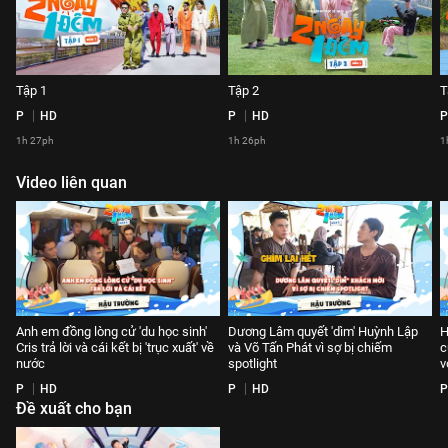
Tập 1
Tập 2
T
P
HD
P
HD
P
1h 27ph
1h 26ph
1
Video liên quan
Anh em đồng lòng cử 'du học sinh'
Dương Lâm quyết 'dìm' Huỳnh Lập
H
Cris trả lời và cái kết bị 'trục xuất' về
và Võ Tấn Phát vì sợ bị chiếm
c
nước
spotlight
v
P
HD
P
HD
P
Đề xuất cho bạn