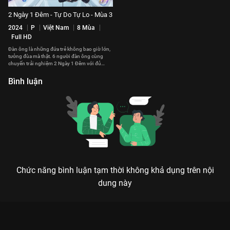
2 Ngày 1 Đêm - Tự Do Tự Lo - Mùa 3
2024
P
Việt Nam
8 Mùa
Full HD
Đàn ông là những đứa trẻ không bao giờ lớn,
tưởng đùa mà thật. 6 người đàn ông cùng
chuyến trải nghiệm 2 Ngày 1 Đêm với đủ
chiêu trò ố dề cười mệt nghỉ.
Bình luận
Chức năng bình luận tạm thời không khả dụng trên nội
dung này
Xem Tập 14 2 Ngày 1 Đêm - Tự Do Tự Lo - Mùa 2 - 19 Tập của
Việt Nam có sự tham gia của . Thuộc thể loại: TV show