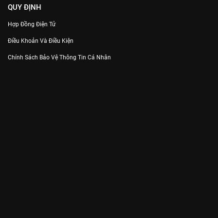
QUY ĐỊNH
Hợp Đồng Điện Tử
Điều Khoản Và Điều Kiện
Chính Sách Bảo Vệ Thông Tin Cá Nhân
Chính Sách Bảo Vệ Người Tiêu Dùng Dễ Bị Tổn Thương
Thỏa Thuận Sử Dụng Dịch Vụ Mạng Xã Hội
THÔNG TIN
Thông Báo
Trung Tâm Hỗ Trợ
Liên Hệ
Góp Ý
Công ty Cổ phần VieON - Địa chỉ: Tầng 5, 222 Pasteur, Phường Xuân Hòa,