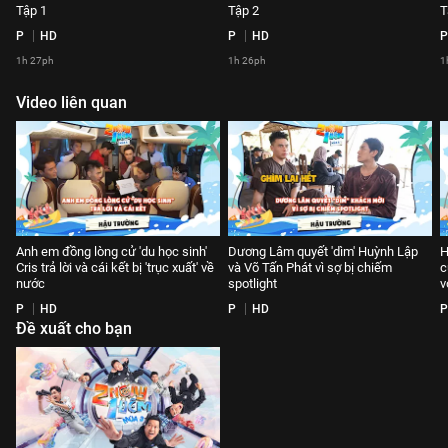
Tập 1
Tập 2
T
P
HD
P
HD
P
1h 27ph
1h 26ph
1
Video liên quan
Anh em đồng lòng cử 'du học sinh'
Dương Lâm quyết 'dìm' Huỳnh Lập
H
Cris trả lời và cái kết bị 'trục xuất' về
và Võ Tấn Phát vì sợ bị chiếm
c
nước
spotlight
v
P
HD
P
HD
P
Đề xuất cho bạn