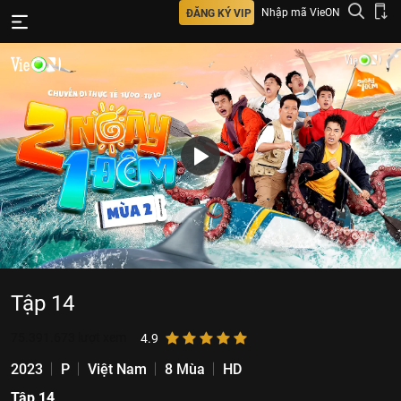
Nhập mã VieON
ĐĂNG KÝ VIP
Tập 14
75.391.673
lượt xem
4.9
2023
P
Việt Nam
8 Mùa
HD
Tập 14