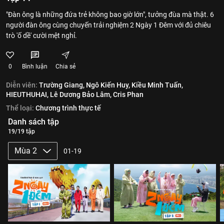
"Đàn ông là những đứa trẻ không bao giờ lớn", tưởng đùa mà thật. 6
người đàn ông cùng chuyến trải nghiệm 2 Ngày 1 Đêm với đủ chiêu
trò 'ố dề' cười mệt nghỉ.
0
Bình luận
Chia sẻ
Diễn viên:
Trường Giang,
Ngô Kiến Huy,
Kiều Minh Tuấn,
HIEUTHUHAI,
Lê Dương Bảo Lâm,
Cris Phan
Thể loại:
Chương trình thực tế
Danh sách tập
19/19 tập
Mùa 2
01-19