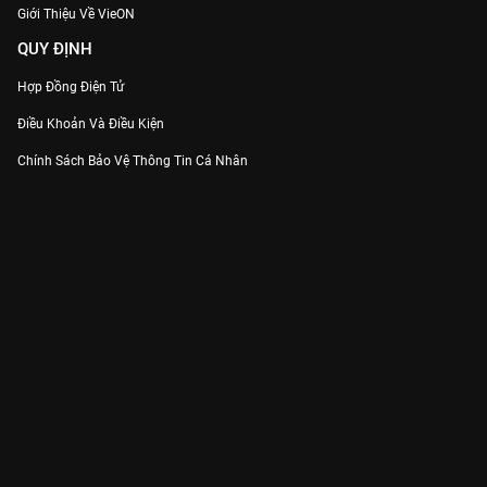
Giới Thiệu Về VieON
QUY ĐỊNH
Hợp Đồng Điện Tử
Điều Khoản Và Điều Kiện
Chính Sách Bảo Vệ Thông Tin Cá Nhân
Chính Sách Bảo Vệ Người Tiêu Dùng Dễ Bị Tổn Thương
Thỏa Thuận Sử Dụng Dịch Vụ Mạng Xã Hội
THÔNG TIN
Thông Báo
Trung Tâm Hỗ Trợ
Liên Hệ
Góp Ý